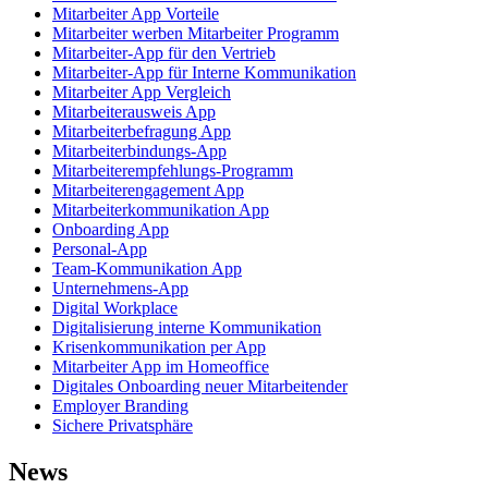
Mitarbeiter App Vorteile
Mitarbeiter werben Mitarbeiter Programm
Mitarbeiter-App für den Vertrieb
Mitarbeiter-App für Interne Kommunikation
Mitarbeiter App Vergleich
Mitarbeiterausweis App
Mitarbeiterbefragung App
Mitarbeiterbindungs-App
Mitarbeiterempfehlungs-Programm
Mitarbeiterengagement App
Mitarbeiterkommunikation App
Onboarding App
Personal-App
Team-Kommunikation App
Unternehmens-App
Digital Workplace
Digitalisierung interne Kommunikation
Krisenkommunikation per App
Mitarbeiter App im Homeoffice
Digitales Onboarding neuer Mitarbeitender
Employer Branding
Sichere Privatsphäre
News