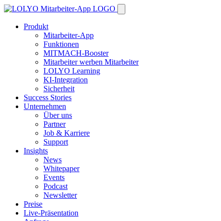
Produkt
Mitarbeiter-App
Funktionen
MITMACH-Booster
Mitarbeiter werben Mitarbeiter
LOLYO Learning
KI-Integration
Sicherheit
Success Stories
Unternehmen
Über uns
Partner
Job & Karriere
Support
Insights
News
Whitepaper
Events
Podcast
Newsletter
Preise
Live-Präsentation