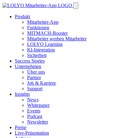
Produkt
Mitarbeiter-App
Funktionen
MITMACH-Booster
Mitarbeiter werben Mitarbeiter
LOLYO Learning
KI-Integration
Sicherheit
Success Stories
Unternehmen
Über uns
Partner
Job & Karriere
Support
Insights
News
Whitepaper
Events
Podcast
Newsletter
Preise
Live-Präsentation