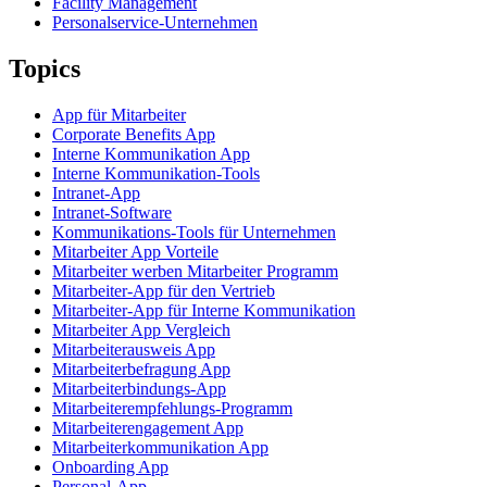
Facility Management
Personalservice-Unternehmen
Topics
App für Mitarbeiter
Corporate Benefits App
Interne Kommunikation App
Interne Kommunikation-Tools
Intranet-App
Intranet-Software
Kommunikations-Tools für Unternehmen
Mitarbeiter App Vorteile
Mitarbeiter werben Mitarbeiter Programm
Mitarbeiter-App für den Vertrieb
Mitarbeiter-App für Interne Kommunikation
Mitarbeiter App Vergleich
Mitarbeiterausweis App
Mitarbeiterbefragung App
Mitarbeiterbindungs-App
Mitarbeiterempfehlungs-Programm
Mitarbeiterengagement App
Mitarbeiterkommunikation App
Onboarding App
Personal-App