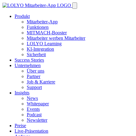
Produkt
Mitarbeiter-App
Funktionen
MITMACH-Booster
Mitarbeiter werben Mitarbeiter
LOLYO Learning
KI-Integration
Sicherheit
Success Stories
Unternehmen
Über uns
Partner
Job & Karriere
Support
Insights
News
Whitepaper
Events
Podcast
Newsletter
Preise
Live-Präsentation