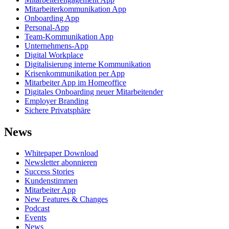
Mitarbeiterkommunikation App
Onboarding App
Personal-App
Team-Kommunikation App
Unternehmens-App
Digital Workplace
Digitalisierung interne Kommunikation
Krisenkommunikation per App
Mitarbeiter App im Homeoffice
Digitales Onboarding neuer Mitarbeitender
Employer Branding
Sichere Privatsphäre
News
Whitepaper Download
Newsletter abonnieren
Success Stories
Kundenstimmen
Mitarbeiter App
New Features & Changes
Podcast
Events
News