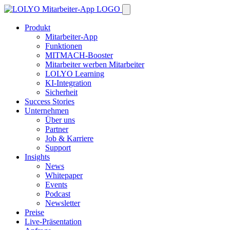
Produkt
Mitarbeiter-App
Funktionen
MITMACH-Booster
Mitarbeiter werben Mitarbeiter
LOLYO Learning
KI-Integration
Sicherheit
Success Stories
Unternehmen
Über uns
Partner
Job & Karriere
Support
Insights
News
Whitepaper
Events
Podcast
Newsletter
Preise
Live-Präsentation