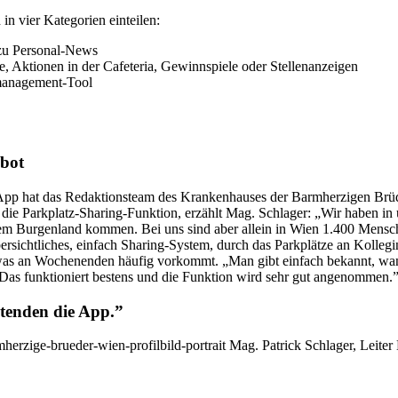
 in vier Kategorien einteilen:
zu Personal-News
ne, Aktionen in der Cafeteria, Gewinnspiele oder Stellenanzeigen
tmanagement-Tool
ebot
p hat das Redaktionsteam des Krankenhauses der Barmherzigen Br
ie Parkplatz-Sharing-Funktion, erzählt Mag. Schlager: „Wir haben in u
em Burgenland kommen. Bei uns sind aber allein in Wien 1.400 Mensche
übersichtliches, einfach Sharing-System, durch das Parkplätze an Koll
 was an Wochenenden häufig vorkommt. „Man gibt einfach bekannt, wann
as funktioniert bestens und die Funktion wird sehr gut angenommen.
itenden die App.”
Mag. Patrick Schlager, Leite