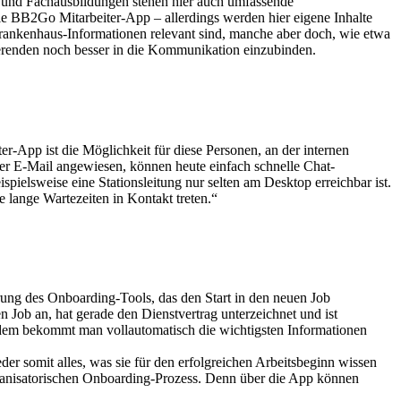
n und Fachausbildungen stehen hier auch umfassende
ie BB2Go Mitarbeiter-App – allerdings werden hier eigene Inhalte
e Krankenhaus-Informationen relevant sind, manche aber doch, wie etwa
ierenden noch besser in die Kommunikation einzubinden.
r-App ist die Möglichkeit für diese Personen, an der internen
er E-Mail angewiesen, können heute einfach schnelle Chat-
pielsweise eine Stationsleitung nur selten am Desktop erreichbar ist.
 lange Wartezeiten in Kontakt treten.“
ung des Onboarding-Tools, das den Start in den neuen Job
n Job an, hat gerade den Dienstvertrag unterzeichnet und ist
ßerdem bekommt man vollautomatisch die wichtigsten Informationen
r somit alles, was sie für den erfolgreichen Arbeitsbeginn wissen
rganisatorischen Onboarding-Prozess. Denn über die App können