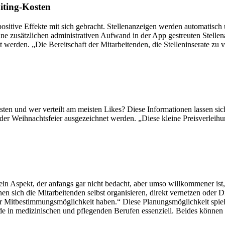
iting-Kosten
tive Effekte mit sich gebracht. Stellenanzeigen werden automatisch übe
ohne zusätzlichen administrativen Aufwand in der App gestreuten Stel
erden. „Die Bereitschaft der Mitarbeitenden, die Stelleninserate zu ver
isten und wer verteilt am meisten Likes? Diese Informationen lassen 
 der Weihnachtsfeier ausgezeichnet werden. „Diese kleine Preisverleih
– ein Aspekt, der anfangs gar nicht bedacht, aber umso willkommener is
en sich die Mitarbeitenden selbst organisieren, direkt vernetzen oder D
ehr Mitbestimmungsmöglichkeit haben.“ Diese Planungsmöglichkeit spie
itende in medizinischen und pflegenden Berufen essenziell. Beides könn