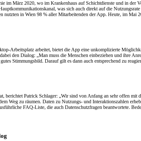
ie im März 2020, wo im Krankenhaus auf Schichtdienste und in der Ve
m Hauptkommunikationskanal, was sich auch direkt auf die Nutzungsrat
n nutzten in Wien 98 % aller Mitarbeitenden der App. Heute, im Mai 20
op-Arbeitsplatz arbeitet, bietet die App eine unkomplizierte Möglichk
ger dabei den Dialog: „Man muss die Menschen einbeziehen und ihre 
gutes Stimmungsbild. Darauf gilt es dann auch entsprechend zu reagie
t, berichtet Patrick Schlager: „Wir sind von Anfang an sehr offen m
em Weg zu räumen. Daten zu Nutzungs- und Interaktionszahlen erheben
ausführliche FAQ-Liste, die auch Datenschutzfragen beantwortete. Bed
log