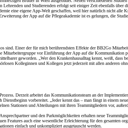
Barmherzigen Brüder in Wien ausgebildet. Neben verschiedenen Studie
ehrenden und Studierenden erfolgt seit einiger Zeit ebenfalls über d
kademie eine eigene App-Welt geschaffen, weil hier natürlich nicht all
rweiterung der App auf die Pflegeakademie ist es gelungen, die Stud
s sind. Einer der für mich berührendsten Effekte der BB2Go Mitarbeite
se Mitarbeitergruppe vor Einführung der App auf die Kommunikation p
ittelbarer geworden. „Wer den Krankenhausalltag kennt, weiß, dass beis
osen Kolleginnen und Kollegen jetzt jederzeit mit allen anderen ohne
Prozess. Derzeit arbeitet das Kommunikationsteam an der Implementier
ch Dienstbeginn vorbereitet. „Jeder kennt das – man fängt in einem neue
einzelnen Stationen und Abteilungen mit ihren Teammitgliedern vor, au
Ansprechpartner und den Parkmöglichkeiten erhalten neue Teammitgliede
uen Features auch eine wesentliche Erleichterung für den gesamten o
mationen einfach und unkompliziert ausgetauscht werden.