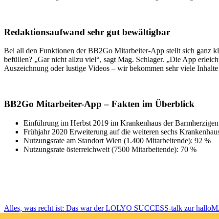
Redaktionsaufwand sehr gut bewältigbar
Bei all den Funktionen der BB2Go Mitarbeiter-App stellt sich ganz k
befüllen? „Gar nicht allzu viel“, sagt Mag. Schlager. „Die App erleich
Auszeichnung oder lustige Videos – wir bekommen sehr viele Inhalte 
BB2Go Mitarbeiter-App – Fakten im Überblick
Einführung im Herbst 2019 im Krankenhaus der Barmherzigen
Frühjahr 2020 Erweiterung auf die weiteren sechs Krankenhaus
Nutzungsrate am Standort Wien (1.400 Mitarbeitende): 92 %
Nutzungsrate österreichweit (7500 Mitarbeitende): 70 %
Alles, was recht ist: Das war der LOLYO SUCCESS-talk zur hallo