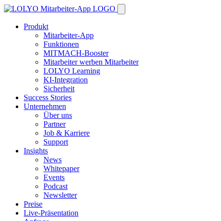
Produkt
Mitarbeiter-App
Funktionen
MITMACH-Booster
Mitarbeiter werben Mitarbeiter
LOLYO Learning
KI-Integration
Sicherheit
Success Stories
Unternehmen
Über uns
Partner
Job & Karriere
Support
Insights
News
Whitepaper
Events
Podcast
Newsletter
Preise
Live-Präsentation