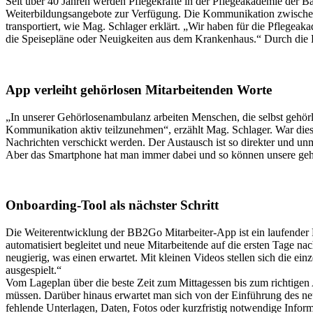
Seit über 40 Jahren werden Pflegekräfte in der Pflegeakademie der 
Weiterbildungsangebote zur Verfügung. Die Kommunikation zwischen L
transportiert, wie Mag. Schlager erklärt. „Wir haben für die Pflegea
die Speisepläne oder Neuigkeiten aus dem Krankenhaus.“ Durch die E
App verleiht gehörlosen Mitarbeitenden Worte
„In unserer Gehörlosenambulanz arbeiten Menschen, die selbst gehörlo
Kommunikation aktiv teilzunehmen“, erzählt Mag. Schlager. War die
Nachrichten verschickt werden. Der Austausch ist so direkter und unm
Aber das Smartphone hat man immer dabei und so können unsere gehörl
Onboarding-Tool als nächster Schritt
Die Weiterentwicklung der BB2Go Mitarbeiter-App ist ein laufender 
automatisiert begleitet und neue Mitarbeitende auf die ersten Tage na
neugierig, was einen erwartet. Mit kleinen Videos stellen sich die 
ausgespielt.“
Vom Lageplan über die beste Zeit zum Mittagessen bis zum richtigen 
müssen. Darüber hinaus erwartet man sich von der Einführung des ne
fehlende Unterlagen, Daten, Fotos oder kurzfristig notwendige Infor