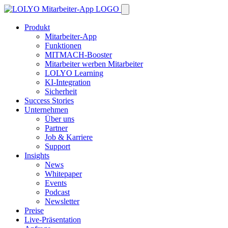
Produkt
Mitarbeiter-App
Funktionen
MITMACH-Booster
Mitarbeiter werben Mitarbeiter
LOLYO Learning
KI-Integration
Sicherheit
Success Stories
Unternehmen
Über uns
Partner
Job & Karriere
Support
Insights
News
Whitepaper
Events
Podcast
Newsletter
Preise
Live-Präsentation