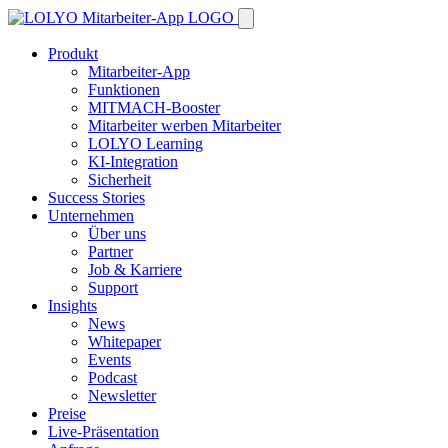
Produkt
Mitarbeiter-App
Funktionen
MITMACH-Booster
Mitarbeiter werben Mitarbeiter
LOLYO Learning
KI-Integration
Sicherheit
Success Stories
Unternehmen
Über uns
Partner
Job & Karriere
Support
Insights
News
Whitepaper
Events
Podcast
Newsletter
Preise
Live-Präsentation