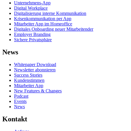
Unternehmens-App
Digital Workplace
Digitalisierung interne Kommunikation
Krisenkommunikation per App
Mitarbeiter App im Homeoffice
Digitales Onboarding neuer Mitarbeitender
Employer Branding
Sichere Privatsphäre
News
Whitepaper Download
Newsletter abonnieren
Success Stories
Kundenstimmen
Mitarbeiter App
New Features & Changes
Podcast
Events
News
Kontakt