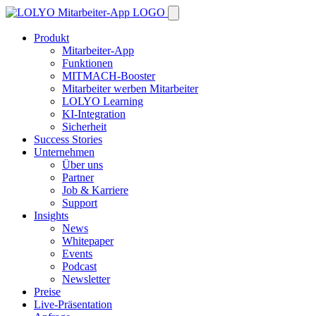
Produkt
Mitarbeiter-App
Funktionen
MITMACH-Booster
Mitarbeiter werben Mitarbeiter
LOLYO Learning
KI-Integration
Sicherheit
Success Stories
Unternehmen
Über uns
Partner
Job & Karriere
Support
Insights
News
Whitepaper
Events
Podcast
Newsletter
Preise
Live-Präsentation