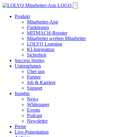
Produkt
Mitarbeiter-App
Funktionen
MITMACH-Booster
Mitarbeiter werben Mitarbeiter
LOLYO Learning
KI-Integration
Sicherheit
Success Stories
Unternehmen
Über uns
Partner
Job & Karriere
Support
Insights
News
Whitepaper
Events
Podcast
Newsletter
Preise
Live-Präsentation