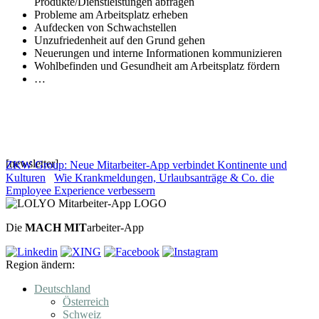
Produkte/Dienstleistungen abfragen
Probleme am Arbeitsplatz erheben
Aufdecken von Schwachstellen
Unzufriedenheit auf den Grund gehen
Neuerungen und interne Informationen kommunizieren
Wohlbefinden und Gesundheit am Arbeitsplatz fördern
…
[newsletter]
ZKW Group: Neue Mitarbeiter-App verbindet Kontinente und
Kulturen
Wie Krankmeldungen, Urlaubsanträge & Co. die
Employee Experience verbessern
Die
MACH MIT
arbeiter-App
Region ändern:
Deutschland
Österreich
Schweiz