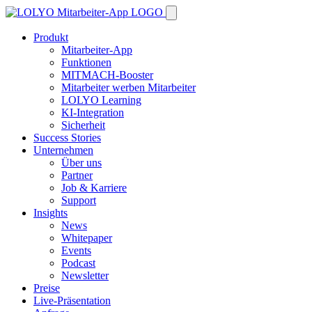
Produkt
Mitarbeiter-App
Funktionen
MITMACH-Booster
Mitarbeiter werben Mitarbeiter
LOLYO Learning
KI-Integration
Sicherheit
Success Stories
Unternehmen
Über uns
Partner
Job & Karriere
Support
Insights
News
Whitepaper
Events
Podcast
Newsletter
Preise
Live-Präsentation