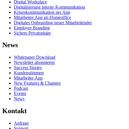
Digital Workplace
Digitalisierung interne Kommunikation
Krisenkommunikation per App
Mitarbeiter App im Homeoffice
Digitales Onboarding neuer Mitarbeitender
Employer Branding
Sichere Privatsphäre
News
Whitepaper Download
Newsletter abonnieren
Success Stories
Kundenstimmen
Mitarbeiter App
New Features & Changes
Podcast
Events
News
Kontakt
Anfrage
Support