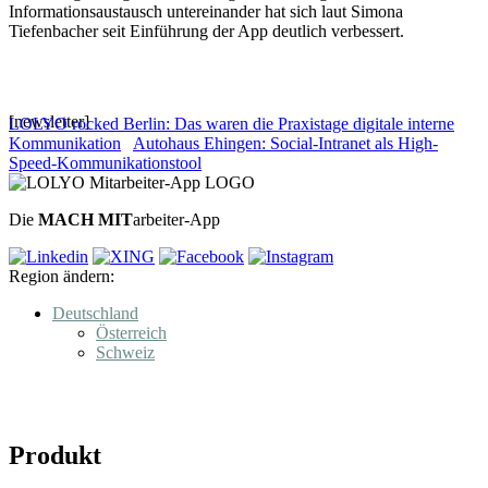
Informationsaustausch untereinander hat sich laut Simona
Tiefenbacher seit Einführung der App deutlich verbessert.
[newsletter]
LOLYO rocked Berlin: Das waren die Praxistage digitale interne
Kommunikation
Autohaus Ehingen: Social-Intranet als High-
Speed-Kommunikationstool
Die
MACH MIT
arbeiter-App
Region ändern:
Deutschland
Österreich
Schweiz
Produkt