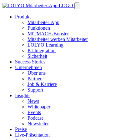
Produkt
Mitarbeiter-App
Funktionen
MITMACH-Booster
Mitarbeiter werben Mitarbeiter
LOLYO Learning
KI-Integration
Sicherheit
Success Stories
Unternehmen
Über uns
Partner
Job & Karriere
Support
Insights
News
Whitepaper
Events
Podcast
Newsletter
Preise
Live-Präsentation