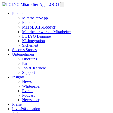
Produkt
Mitarbeiter-App
Funktionen
MITMACH-Booster
Mitarbeiter werben Mitarbeiter
LOLYO Learning
KI-Integration
Sicherheit
Success Stories
Unternehmen
Über uns
Partner
Job & Karriere
Support
Insights
News
Whitepaper
Events
Podcast
Newsletter
Preise
Live-Präsentation