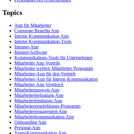
Topics
App für Mitarbeiter
Corporate Benefits App
Interne Kommunikation App
Interne Kommunikation-Tools
Intranet-App
Intranet-Software
Kommunikations-Tools für Unternehmen
Mitarbeiter App Vorteile
Mitarbeiter werben Mitarbeiter Programm
Mitarbeiter-App für den Vertrieb
Mitarbeiter-App für Interne Kommunikation
Mitarbeiter App Vergleich
Mitarbeiterausweis App
Mitarbeiterbefragung App
Mitarbeiterbindungs-App
Mitarbeiterempfehlungs-Programm
Mitarbeiterengagement App
Mitarbeiterkommunikation App
Onboarding App
Personal-App
Team-Kommunikation App