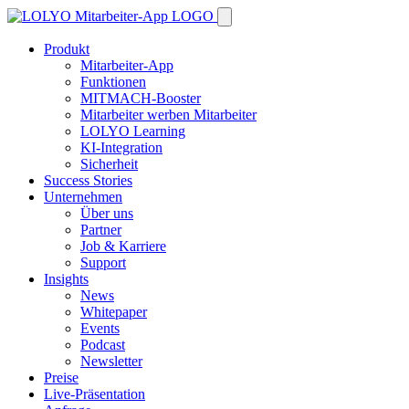
Produkt
Mitarbeiter-App
Funktionen
MITMACH-Booster
Mitarbeiter werben Mitarbeiter
LOLYO Learning
KI-Integration
Sicherheit
Success Stories
Unternehmen
Über uns
Partner
Job & Karriere
Support
Insights
News
Whitepaper
Events
Podcast
Newsletter
Preise
Live-Präsentation