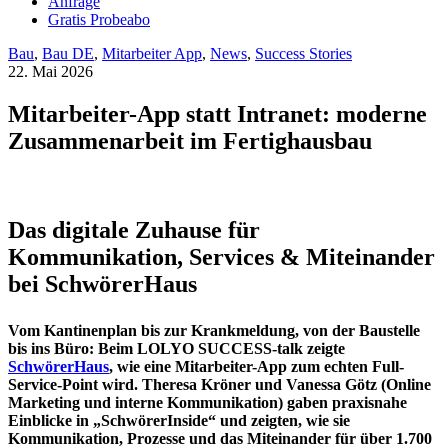
Anfrage
Gratis Probeabo
Bau
,
Bau DE
,
Mitarbeiter App
,
News
,
Success Stories
22. Mai 2026
Mitarbeiter-App statt Intranet: moderne
Zusammenarbeit im Fertighausbau
Das digitale Zuhause für
Kommunikation, Services & Miteinander
bei SchwörerHaus
Vom Kantinenplan bis zur Krankmeldung, von der Baustelle
bis ins Büro: Beim LOLYO SUCCESS-talk zeigte
SchwörerHaus
, wie eine Mitarbeiter-App zum echten Full-
Service-Point wird. Theresa Kröner und Vanessa Götz (Online
Marketing und interne Kommunikation) gaben praxisnahe
Einblicke in „SchwörerInside“ und zeigten, wie sie
Kommunikation, Prozesse und das Miteinander für über 1.700