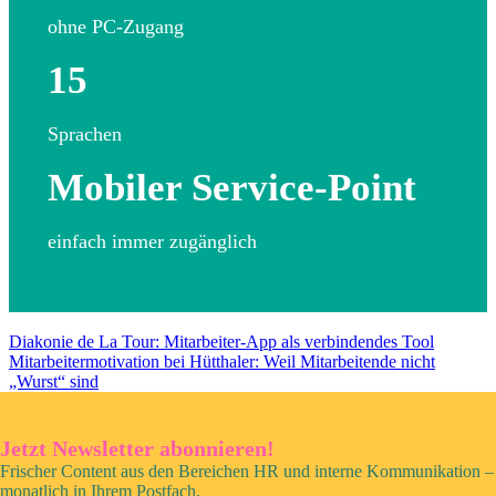
ohne PC-Zugang
15
Sprachen
Mobiler Service-Point
einfach immer zugänglich
Diakonie de La Tour: Mitarbeiter-App als verbindendes Tool
Mitarbeitermotivation bei Hütthaler: Weil Mitarbeitende nicht
„Wurst“ sind
Jetzt Newsletter abonnieren!
Frischer Content aus den Bereichen HR und interne Kommunikation –
monatlich in Ihrem Postfach.