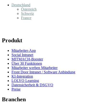
Deutschland
Österreich
Schweiz
France
Produkt
Mitarbeiter-App
Social Intranet
MITMACH-Booster
Über 30 Funktionen
Mitarbeiter werben Mitarbeiter
Front Door Intranet / Software Anbindung
KI-Integration
LOLYO Learning
Datensicherheit & DSGVO
Preise
Branchen