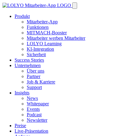
Produkt
Mitarbeiter-App
Funktionen
MITMACH-Booster
Mitarbeiter werben Mitarbeiter
LOLYO Learning
KI-Integration
Sicherheit
Success Stories
Unternehmen
Über uns
Partner
Job & Karriere
Support
Insights
News
Whitepaper
Events
Podcast
Newsletter
Preise
Live-Präsentation